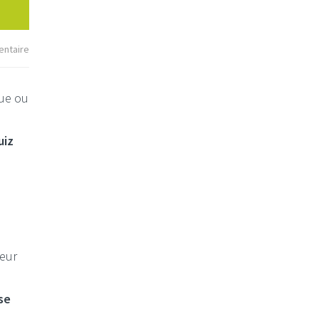
ntaire
que ou
uiz
eur
se