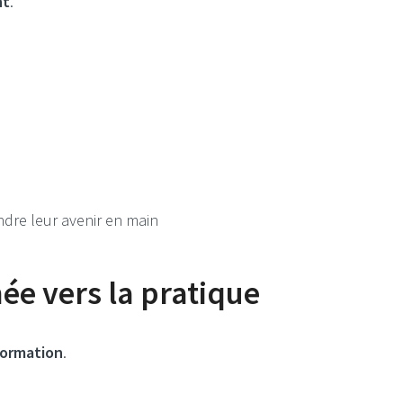
nt
.
endre leur avenir en main
ée vers la pratique
formation
.