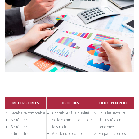
MÉTIERS CIBLÉS
OBJECTIFS
LIEUX D’EXERCICE
Secrétaire comptable
Contribuer à la qualité
Tous les secteurs
Secrétaire
de la communication de
d’activités sont
Secrétaire
la structure
concernés
administratif
Assister une équipe
En particulier les