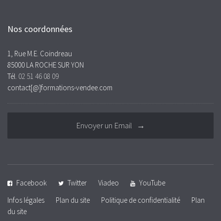
Nos coordonnées
1, Rue M.E. Coindreau
85000 LA ROCHE SUR YON
Tél.
02 51 46 08 09
contact[@]formations-vendee.com
Envoyer un Email →
Facebook
Twitter
Viadeo
YouTube
Infos légales
Plan du site
Politique de confidentialité
Plan
du site