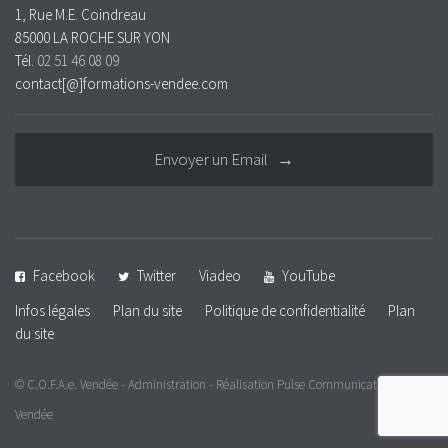
1, Rue M.E. Coindreau
85000 LA ROCHE SUR YON
Tél.
02 51 46 08 09
contact[@]formations-vendee.com
Envoyer un Email →
Facebook
Twitter
Viadeo
YouTube
Infos légales
Plan du site
Politique de confidentialité
Plan
du site
© C.O.F.A.e. Vendée -
Administration
- Réalisation
Pulse Communication |
Vendée