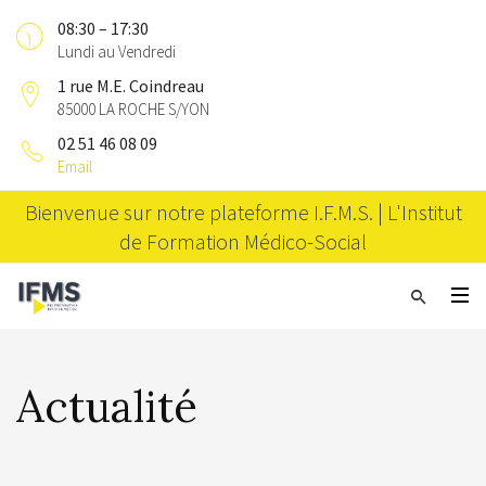
08:30 – 17:30
Lundi au Vendredi
1 rue M.E. Coindreau
85000 LA ROCHE S/YON
02 51 46 08 09
Email
Bienvenue sur notre plateforme I.F.M.S. | L'Institut
de Formation Médico-Social
Actualité