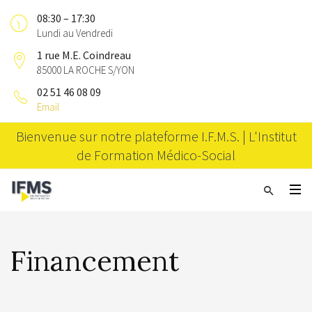
08:30 – 17:30
Lundi au Vendredi
1 rue M.E. Coindreau
85000 LA ROCHE S/YON
02 51 46 08 09
Email
Bienvenue sur notre plateforme I.F.M.S. | L'Institut
de Formation Médico-Social
Financement