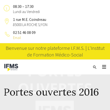
08:30 – 17:30
Lundi au Vendredi
1 rue M.E. Coindreau
85000 LA ROCHE S/YON
02 51 46 08 09
Email
Bienvenue sur notre plateforme I.F.M.S. | L'Institut
de Formation Médico-Social
Portes ouvertes 2016