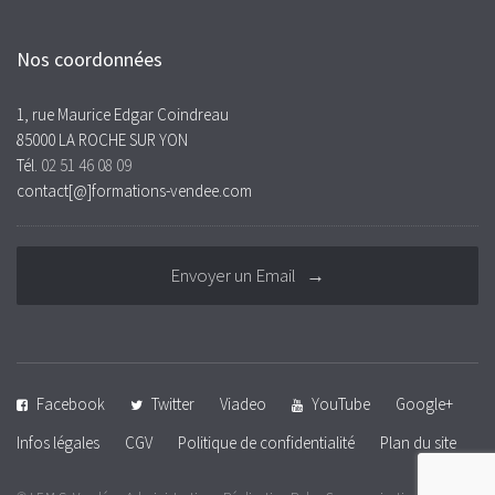
Nos coordonnées
1, rue Maurice Edgar Coindreau
85000 LA ROCHE SUR YON
Tél.
02 51 46 08 09
contact[@]formations-vendee.com
Envoyer un Email →
Facebook
Twitter
Viadeo
YouTube
Google+
Infos légales
CGV
Politique de confidentialité
Plan du site