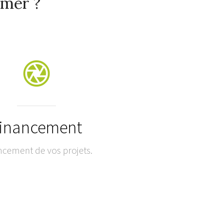
rmer ?
inancement
ncement de vos projets.