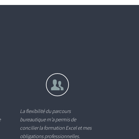
La flexibilité du parcours
e
bureautique m’a permis de
concilier la formation Excel et mes
obligations professionnelles.