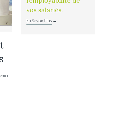
l’employabilité de
vos salariés.
En Savoir Plus
→
t
s
ement.