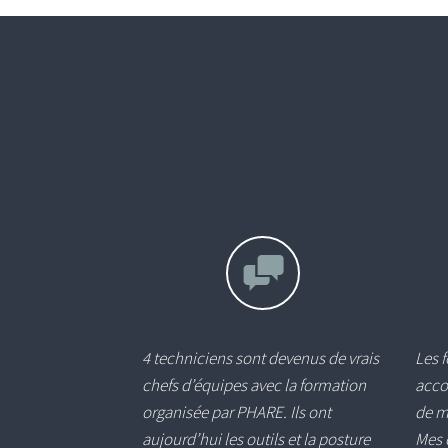
4 techniciens sont devenus de vrais
Les 
chefs d’équipes avec la formation
acco
organisée par PHARE. Ils ont
de m
aujourd’hui les outils et la posture
Mes 