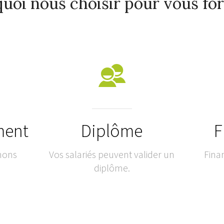
uoi nous choisir pour vous fo
ment
Diplôme
F
nons
Vos salariés peuvent valider un
Fina
diplôme.