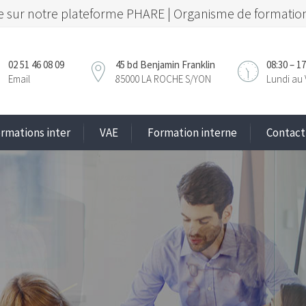
 sur notre plateforme PHARE | Organisme de formation
02 51 46 08 09
45 bd Benjamin Franklin
08:30 – 17
Email
85000 LA ROCHE S/YON
Lundi au 
rmations inter
VAE
Formation interne
Contact