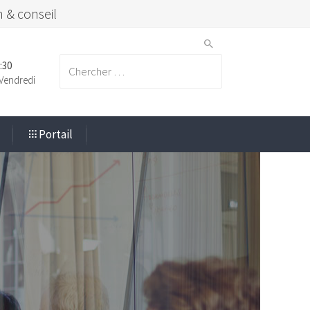
 & conseil
:30
Search
Vendredi
Portail
for: