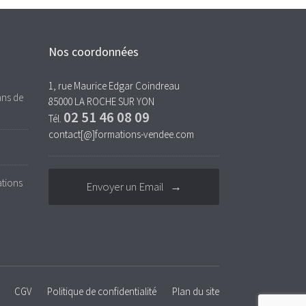
Nos coordonnées
1, rue Maurice Edgar Coindreau
ans de
85000 LA ROCHE SUR YON
02 51 46 08 09
Tél.
contact[@]formations-vendee.com
tions
Envoyer un Email →
CGV
Politique de confidentialité
Plan du site