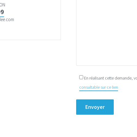
YON
09
dee.com
En réalisant cette demande, v
consultable sur ce lien