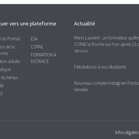
uer vers une plateforme
Actualité
Merci Laurent : un formateur quitte
 du Portail
ESA
COFAE la Roche-sur-Yon après 15 
os de la
COFAE
service
orme
FORMATION À
ion adulte
DISTANCE
Félicitations à nos étudiants
tique
 du temps
Nouveau compte instagram Forma
té
Vendée
ct
Infos légales